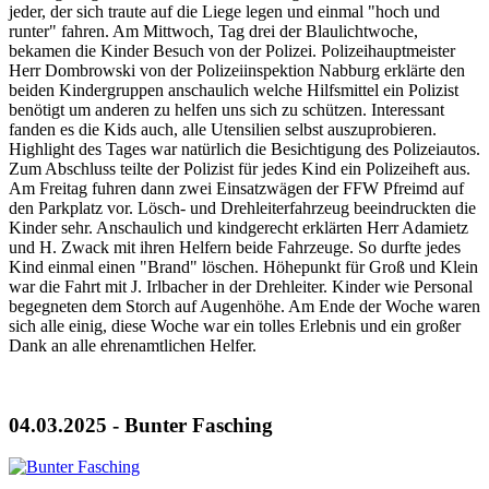
jeder, der sich traute auf die Liege legen und einmal "hoch und
runter" fahren. Am Mittwoch, Tag drei der Blaulichtwoche,
bekamen die Kinder Besuch von der Polizei. Polizeihauptmeister
Herr Dombrowski von der Polizeiinspektion Nabburg erklärte den
beiden Kindergruppen anschaulich welche Hilfsmittel ein Polizist
benötigt um anderen zu helfen uns sich zu schützen. Interessant
fanden es die Kids auch, alle Utensilien selbst auszuprobieren.
Highlight des Tages war natürlich die Besichtigung des Polizeiautos.
Zum Abschluss teilte der Polizist für jedes Kind ein Polizeiheft aus.
Am Freitag fuhren dann zwei Einsatzwägen der FFW Pfreimd auf
den Parkplatz vor. Lösch- und Drehleiterfahrzeug beeindruckten die
Kinder sehr. Anschaulich und kindgerecht erklärten Herr Adamietz
und H. Zwack mit ihren Helfern beide Fahrzeuge. So durfte jedes
Kind einmal einen "Brand" löschen. Höhepunkt für Groß und Klein
war die Fahrt mit J. Irlbacher in der Drehleiter. Kinder wie Personal
begegneten dem Storch auf Augenhöhe. Am Ende der Woche waren
sich alle einig, diese Woche war ein tolles Erlebnis und ein großer
Dank an alle ehrenamtlichen Helfer.
04.03.2025 - Bunter Fasching