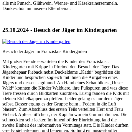
alle mit Punsch, Glühwein, Wiener- und Käsekrainersemmeln.
Dankeschön an unseren Elternbeirat.
25.10.2024 - Besuch der Jäger im Kindergarten
Besuch der Jäger im Franziskus Kindergarten
Mit großer Freude erwarteten die Kinder des Franziskus -
Kindergarten mit Krippe in Pfreimd den Besuch der Jäger. Das
Jägerehepaar Fieback nebst Dackeldame „Kathi“ begrüßten die
Kinder und besprachen sogleich mit ihnen die Aufgaben eines
Jägers und dessen Jagdhund. An Hand eines Schaubildes „Unser
Wald“ konnten die Kinder Waldtiere, ihre Fußspuren und was diese
Tiere fressen durch Bildkarten zuordnen. Lustig fanden die Kids mit
kleinen Eichelkappen zu pfeifen. Leider gelang es nur dem Jäger
selbst. Besser erging es der Gruppe beim „ Federn in die Luft
blasen“. Zum Abschluss des ersten Teils verteilten Herr und Frau
Fieback Apfelschiffchen , der Kapitän war ein Gummibärchen. Die
schmeckten sehr lecker. Im Innenhof der Einrichtung fand die
zweite Einheit des informativen Vormittags statt. Die Kinder durften
Greifvögel erkennen und benennen. So hing ein ausgestopfter