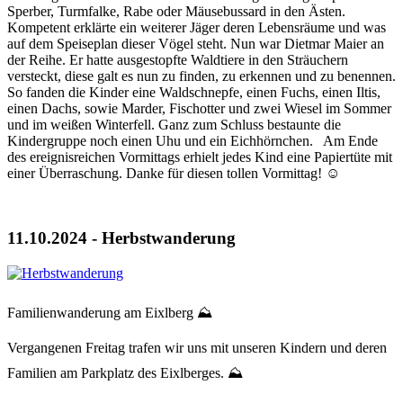
Sperber, Turmfalke, Rabe oder Mäusebussard in den Ästen.
Kompetent erklärte ein weiterer Jäger deren Lebensräume und was
auf dem Speiseplan dieser Vögel steht. Nun war Dietmar Maier an
der Reihe. Er hatte ausgestopfte Waldtiere in den Sträuchern
versteckt, diese galt es nun zu finden, zu erkennen und zu benennen.
So fanden die Kinder eine Waldschnepfe, einen Fuchs, einen Iltis,
einen Dachs, sowie Marder, Fischotter und zwei Wiesel im Sommer
und im weißen Winterfell. Ganz zum Schluss bestaunte die
Kindergruppe noch einen Uhu und ein Eichhörnchen. Am Ende
des ereignisreichen Vormittags erhielt jedes Kind eine Papiertüte mit
einer Überraschung. Danke für diesen tollen Vormittag! ☺️
11.10.2024 - Herbstwanderung
Familienwanderung am Eixlberg ⛰️
Vergangenen Freitag trafen wir uns mit unseren Kindern und deren
Familien am Parkplatz des Eixlberges. ⛰️